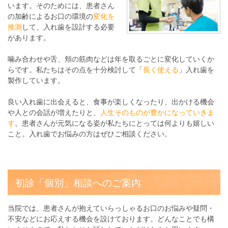
います。そのためには、患者さん
の加齢によるお口の環境の
変化を
推測
して、入れ歯を設計する必要
があります。
噛み合わせや舌、頬の筋肉などは年を取るごとに変化していくか
らです。私たちはその点を十分検討して「
長く使える
」入れ歯を
製作しています。
良い入れ歯に出会えると、食事が楽しくなったり、出かける機会
や人との会話が増えたりと、
人生そのものが豊かになっていきま
す
。患者さんが元気になる姿が私たちにとっては何よりも嬉しい
こと。入れ歯でお悩みの方はぜひご相談ください。
初診「個別」相談へのご案内
当院では、患者さんが抱えていらっしゃるお口のお悩みや疑問・
不安などにお応えする機会を設けております。どんなことでも構