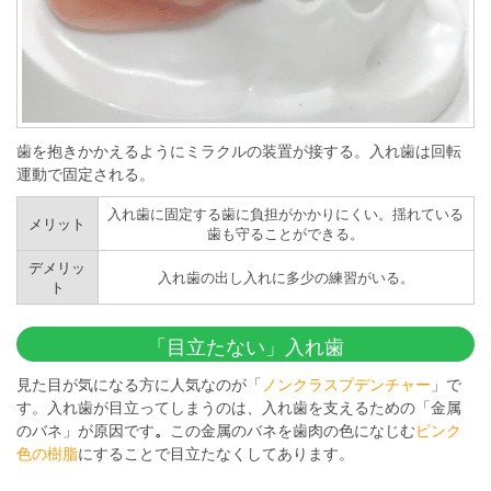
歯を抱きかかえるようにミラクルの装置が接する。入れ歯は回転
運動で固定される。
入れ歯に固定する歯に負担がかかりにくい。揺れている
メリット
歯も守ることができる。
デメリッ
入れ歯の出し入れに多少の練習がいる。
ト
「目立たない」入れ歯
見た目が気になる方に人気なのが「
ノンクラスプデンチャー
」で
す。入れ歯が目立ってしまうのは、入れ歯を支えるための「金属
のバネ」が原因です
。
この金属のバネを歯肉の色になじむ
ピンク
色の樹脂
にすることで目立たなくしてあります。