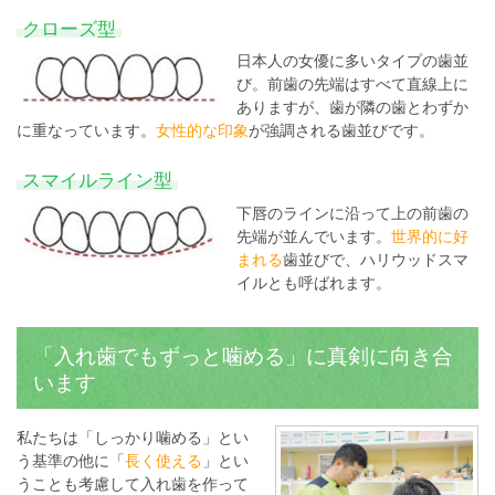
クローズ型
日本人の女優に多いタイプの歯並
び。前歯の先端はすべて直線上に
ありますが、歯が隣の歯とわずか
に重なっています。
女性的な印象
が強調される歯並びです。
スマイルライン型
下唇のラインに沿って上の前歯の
先端が並んでいます。
世界的に好
まれる
歯並びで、ハリウッドスマ
イルとも呼ばれます。
「入れ歯でもずっと噛める」に真剣に向き合
います
私たちは「しっかり噛める」とい
う基準の他に「
長く使える
」とい
うことも考慮して入れ歯を作って