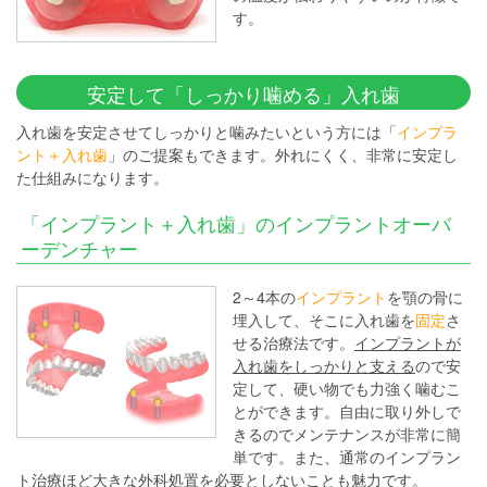
す。
安定して「しっかり噛める」入れ歯
入れ歯を安定させてしっかりと噛みたいという方には「
インプラ
ント＋入れ歯
」のご提案もできます。外れにくく、非常に安定し
た仕組みになります。
「インプラント＋入れ歯」のインプラントオーバ
ーデンチャー
2～4本の
インプラント
を顎の骨に
埋入して、そこに入れ歯を
固定
さ
せる治療法です。
インプラントが
入れ歯をしっかりと支える
ので安
定して、硬い物でも力強く噛むこ
とができます。自由に取り外しで
きるのでメンテナンスが非常に簡
単です。また、通常のインプラン
ト治療ほど大きな外科処置を必要としないことも魅力です。