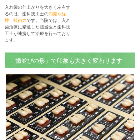
入れ歯の仕上がりを大きく左右す
るのは、歯科技工士の
知識や経
験、技術力
です。当院では、入れ
歯治療に精通した担当医と歯科技
工士が連携して治療を行っており
ます。
「歯並びの形」で印象も大きく変わります