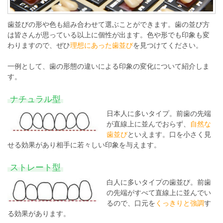
歯並びの形や色も組み合わせて選ぶことができます。歯の並び方
は皆さんが思っている以上に個性が出ます。色や形でも印象も変
わりますので、ぜひ
理想にあった歯並び
を見つけてください。
一例として、歯の形態の違いによる印象の変化について紹介しま
す。
ナチュラル型
日本人に多いタイプ。前歯の先端
が直線上に並んでおらず、
自然な
歯並び
といえます。口を小さく見
せる効果があり相手に若々しい印象を与えます。
ストレート型
白人に多いタイプの歯並び。前歯
の先端がすべて直線上に並んでい
るので、口元を
くっきりと強調
す
る効果があります。