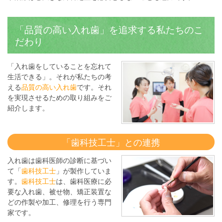
「品質の高い入れ歯」を追求する私たちのこ
だわり
「入れ歯をしていることを忘れて
生活できる」。それが私たちの考
える
品質の高い入れ歯
です。それ
を実現させるための取り組みをご
紹介します。
「歯科技工士」との連携
入れ歯は歯科医師の診断に基づい
て「
歯科技工士
」が製作していま
す。
歯科技工士
は、歯科医療に必
要な入れ歯、被せ物、矯正装置な
どの作製や加工、修理を行う専門
家です。