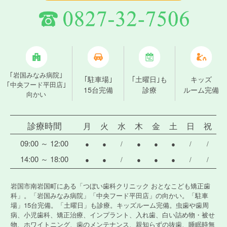
｢岩国みなみ病院｣
｢駐車場｣
｢土曜日｣も
キッズ
｢中央フード平田店｣
15台完備
診療
ルーム完備
向かい
診療時間
月
火
水
木
金
土
日
祝
09:00 ～ 12:00
●
●
/
●
●
●
/
/
14:00 ～ 18:00
●
●
/
●
●
●
/
/
岩国市南岩国町にある「つぼい歯科クリニック おとなこども矯正歯
科」。「岩国みなみ病院」「中央フード平田店」の向かい。「駐車
場」15台完備。「土曜日」も診療。キッズルーム完備。虫歯や歯周
病、小児歯科、矯正治療、インプラント、入れ歯、白い詰め物・被せ
物、ホワイトニング、歯のメンテナンス、親知らずの抜歯、睡眠時無