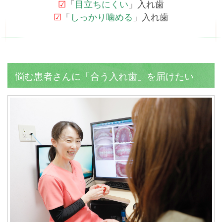
☑
「
目立ちにくい
」入れ歯
☑
「
しっかり噛める
」入れ歯
悩む患者さんに「合う入れ歯」を届けたい