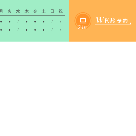
月
火
水
木
金
土
日
祝
●
●
/
●
●
●
/
/
●
●
/
●
●
●
/
/