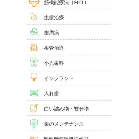
筋機能療法（MFT）
虫歯治療
歯周病
根管治療
小児歯科
インプラント
入れ歯
白い詰め物・被せ物
歯のメンテナンス