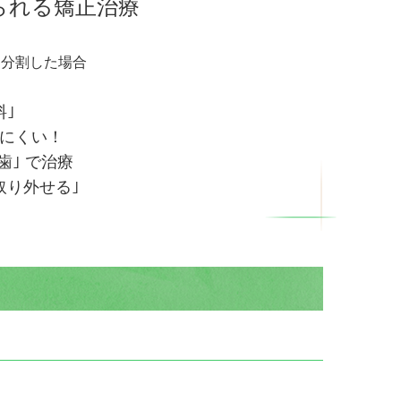
られる矯正治療
回分割した場合
料｣
ちにくい！
歯｣ で治療
取り外せる｣