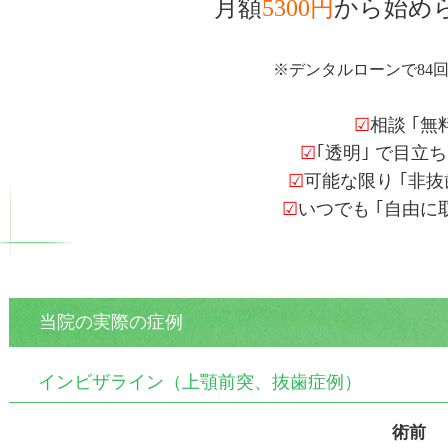
月額
5300円
から始め
※デンタルローンで84
☑
相談 ｢無
☑
｢透明｣ で目立
☑
可能な限り ｢非抜
☑
いつでも ｢自由に
当院の実際の症例
インビザライン（上顎前突、抜歯症例）
術前