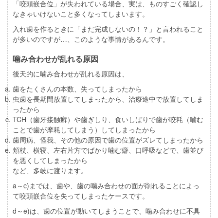
「咬頭嵌合位」が失われている場合、実は、ものすごく確認し
なきゃいけないこと多くなってしまいます。
入れ歯を作るときに「まだ完成しないの！？」と言われること
が多いのですが…、このような事情があるんです。
噛み合わせが乱れる原因
後天的に噛み合わせが乱れる原因は、
歯をたくさんの本数、失ってしまったから
虫歯を長期間放置してしまったから、治療途中で放置してしま
ったから
TCH（歯牙接触癖）や歯ぎしり、食いしばりで歯が咬耗（噛む
ことで歯が摩耗してしまう）してしまったから
歯周病、怪我、その他の原因で歯の位置がズレてしまったから
頬杖、横寝、左右片方でばかり噛む癖、口呼吸などで、歯並び
を悪くしてしまったから
など、多岐に渡ります。
a～c)までは、歯や、歯の噛み合わせの面が削れることによっ
て咬頭嵌合位を失ってしまったケースです。
d～e)は、歯の位置が動いてしまうことで、噛み合わせに不具