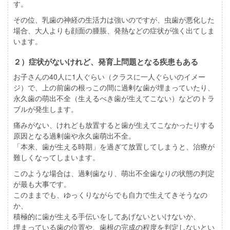
す。
その位、乳歯の神経の生活力は強いのですが、虫歯が悪化した
場合、大人よりも顔面の腫脹、発熱などの症状が強く出てしま
います。
２）症状がないけれど、発育上問題となる疾患もある
お子さんの40人に1人ぐらい（クラスに一人ぐらいのイメー
ジ）で、上の前歯の根っこの間に過剰な歯が埋まっていたり、
永久歯の萌出不全（生えるべき歯が生えてこない）などのトラ
ブルが発生します。
痛みがない、けれども放置すると歯が生えてこなかったりする
原因となる過剰歯や永久歯萌出不全。
「本来、歯が生える時期」を過ぎて放置してしまうと、治療が
難しくなってしまいます。
このような場合は、過剰歯なり、萌出不全歯なりの状態の判定
が最も大事です。
このままでも、ゆっくりながらでも自力で生えてきそうなの
か、
積極的に歯が生える手伝いをしてあげないといけないか、
埋まっている歯の位置や、歯根の完成の程度を判定しないとい