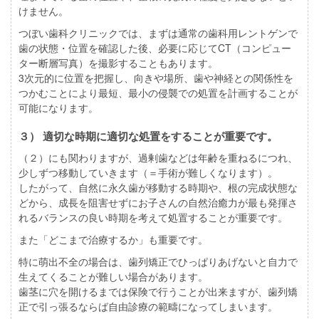
けません。
つぼい歯科クリニックでは、まずは通常の歯科用レントゲンで
歯の状態・位置を確認した後、必要に応じてCT（コンピュー
ター断層写真）を撮影することもあります。
3次元的に位置を把握し、向きや場所、歯や神経との関係性を
つかむことにより最短、最小の侵襲での処置を計画することが
可能になります。
３） 適切な時期に適切な処置をすることが重要です。
（２）にも関わりますが、過剰歯などは年齢を重ねるにつれ、
少しずつ移動していきます（＝手術が難しくなります）。
したがって、自然に永久歯が移動する時期や、根の完成状態な
どから、成長を阻害せずにお子さんの自然治癒力が最も発揮さ
れるバランスの良い時期を考えて処置することが重要です。
また「どこまで治療するか」も重要です。
特に萌出不全の場合は、歯列矯正でひっぱりあげないと自力で
生えてくることが難しい場合があります。
歯茎に穴を開けるまでは保険で行うことが出来ますが、歯列矯
正で引っ張るならば自由診療の範疇になってしまいます。