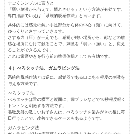
すごくシンプルに言うと
「弱い刺激から与えて、慣れさせる」という方法が有効です。
専門用語でいえば「系統的脱感作法」と言います。
具体的には感覚の鈍い手足部分から体の中心（顔）に向けて、
ゆっくりとさすっていきます。
さする力（圧）が一定でも、感覚が鈍い場所から、顔などの敏
感な場所にむけて触ることで、刺激を「弱い→強い」と、変え
ることができるんです。
これは歯磨やきを行う前の準備体操としても有効です。
４）べろタッチ法、ガムラビング法
系統的脱感作法とは逆に、感覚器である口にある程度の刺激を
与える方法です。
べろタッチ法
べろタッチは舌の横面と縦面に、歯ブラシなどで10秒程度軽く
トントンと刺激する方法です。
嘔吐反射の激しいお子さんは、べろタッチを歯みがきの後に毎
日行うことで、改善できるケースもあるようです。
ガムラビング法
ガムラビング法は歯茎部を中心に刺激を入れていく方法です。