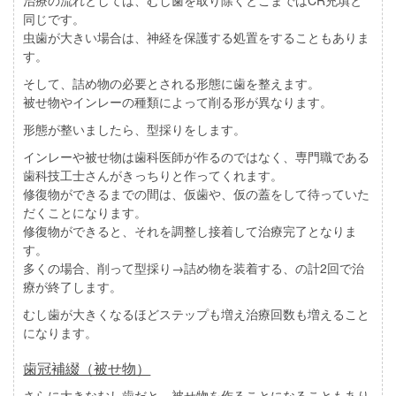
治療の流れとしては、むし歯を取り除くとこまではCR充填と
同じです。
虫歯が大きい場合は、神経を保護する処置をすることもありま
す。
そして、詰め物の必要とされる形態に歯を整えます。
被せ物やインレーの種類によって削る形が異なります。
形態が整いましたら、型採りをします。
インレーや被せ物は歯科医師が作るのではなく、専門職である
歯科技工士さんがきっちりと作ってくれます。
修復物ができるまでの間は、仮歯や、仮の蓋をして待っていた
だくことになります。
修復物ができると、それを調整し接着して治療完了となりま
す。
多くの場合、削って型採り→詰め物を装着する、の計2回で治
療が終了します。
むし歯が大きくなるほどステップも増え治療回数も増えること
になります。
歯冠補綴（被せ物）
さらに大きなむし歯だと、被せ物を作ることになることもあり