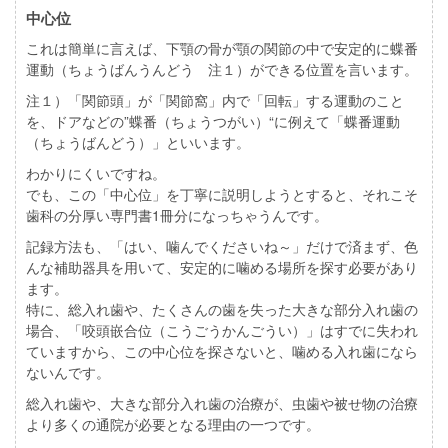
中心位
これは簡単に言えば、下顎の骨が顎の関節の中で安定的に蝶番
運動（ちょうばんうんどう 注１）ができる位置を言います。
注１）「関節頭」が「関節窩」内で「回転」する運動のこと
を、ドアなどの”蝶番（ちょうつがい）“に例えて「蝶番運動
（ちょうばんどう）」といいます。
わかりにくいですね。
でも、この「中心位」を丁寧に説明しようとすると、それこそ
歯科の分厚い専門書1冊分になっちゃうんです。
記録方法も、「はい、噛んでくださいね～」だけで済まず、色
んな補助器具を用いて、安定的に噛める場所を探す必要があり
ます。
特に、総入れ歯や、たくさんの歯を失った大きな部分入れ歯の
場合、「咬頭嵌合位（こうごうかんごうい）」はすでに失われ
ていますから、この中心位を探さないと、噛める入れ歯になら
ないんです。
総入れ歯や、大きな部分入れ歯の治療が、虫歯や被せ物の治療
より多くの通院が必要となる理由の一つです。