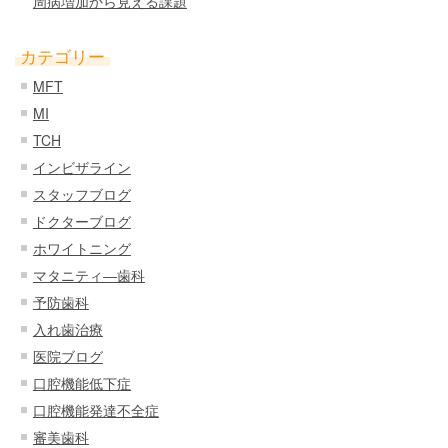
周病増加から見える課題
カテゴリー
MFT
MI
TCH
インビザライン
スタッフブログ
ドクターブログ
ホワイトニング
マタニティ―歯科
予防歯科
入れ歯治療
医院ブログ
口腔機能低下症
口腔機能発達不全症
審美歯科