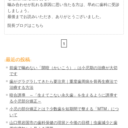
噛み合わせが乱れる原因に思い当たる方は、早めに歯科に受診
しましょう。
最後までお読みいただき、ありがとうございました。
院長ブログはこちら
1
最近の投稿
前歯で噛めない「開咬（かいこう）」は小児期の治療が大切
です
歯がグラグラしてきたら要注意｜重度歯周病を骨再生療法で
治療する方法
咬合誘導 ～「生えてこない永久歯」を生えるように誘導す
る小児部分矯正～
小児の部分矯正とは？少数歯を短期間で整える「MTM」につ
いて
山口県岩国市の歯科保健の現状と今後の目標｜虫歯減少と歯