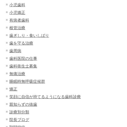
小児歯科
小児矯正
有病者歯科
根管治療
歯ぎしり・食いしばり
歯を守る治療
歯周病
歯科医院の仕事
歯科衛生士募集
無痛治療
睡眠時無呼吸症候群
矯正
笑顔に自信が持てるようになる歯科診療
親知らずの抜歯
診療別分類
院長ブログ
顎関節症