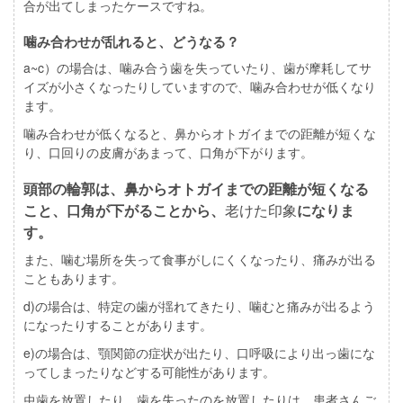
合が出てしまったケースですね。
噛み合わせが乱れると、どうなる？
a~c）の場合は、噛み合う歯を失っていたり、歯が摩耗してサ
イズが小さくなったりしていますので、
噛み合わせが低く
なり
ます。
噛み合わせが低くなると、鼻からオトガイまでの距離が短くな
り、口回りの皮膚があまって、
口角が下がり
ます。
頭部の輪郭は、鼻からオトガイまでの距離が短くなる
こと、口角が下がることから、
老けた印象
になりま
す。
また、噛む場所を失って
食事がしにくくなったり
、痛みが出る
こともあります。
d)の場合は、特定の
歯が揺れて
きたり、噛むと痛みが出るよう
になったりすることがあります。
e)の場合は、
顎関節の症状
が出たり、口呼吸により
出っ歯
にな
ってしまったりなどする可能性があります。
虫歯を放置したり、歯を失ったのを放置したりは、患者さんご