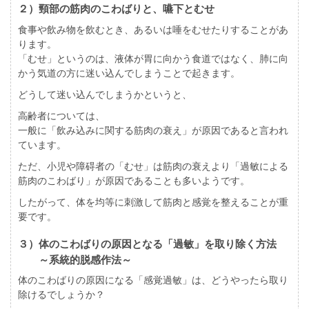
２）頸部の筋肉のこわばりと、嚥下とむせ
食事や飲み物を飲むとき、あるいは唾をむせたりすることがあ
ります。
「むせ」というのは、液体が胃に向かう食道ではなく、肺に向
かう気道の方に迷い込んでしまうことで起きます。
どうして迷い込んでしまうかというと、
高齢者については、
一般に「飲み込みに関する筋肉の衰え」が原因であると言われ
ています。
ただ、小児や障碍者の「むせ」は筋肉の衰えより「
過敏による
筋肉のこわばり
」が原因であることも多いようです。
したがって、
体を均等に刺激して筋肉と感覚を整えることが重
要
です。
３）体のこわばりの原因となる「過敏」を取り除く方法
～系統的脱感作法～
体のこわばりの原因になる「感覚過敏」は、どうやったら取り
除けるでしょうか？