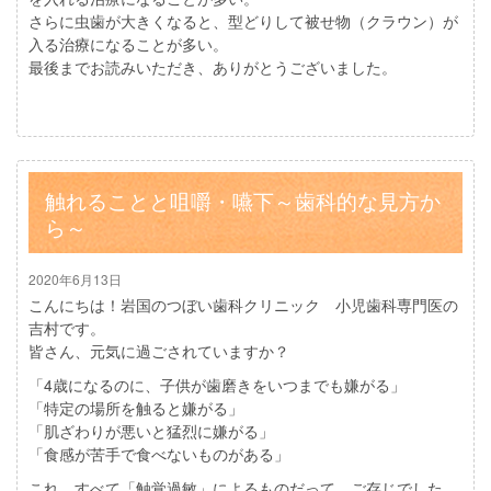
さらに虫歯が大きくなると、型どりして被せ物（クラウン）が
入る治療になることが多い。
最後までお読みいただき、ありがとうございました。
触れることと咀嚼・嚥下～歯科的な見方か
ら～
2020年6月13日
こんにちは！岩国のつぼい歯科クリニック 小児歯科専門医の
吉村です。
皆さん、元気に過ごされていますか？
「4歳になるのに、子供が歯磨きをいつまでも嫌がる」
「特定の場所を触ると嫌がる」
「肌ざわりが悪いと猛烈に嫌がる」
「食感が苦手で食べないものがある」
これ、すべて「触覚過敏」によるものだって、ご存じでした