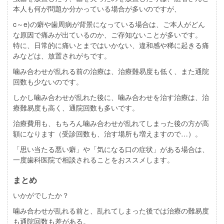
本人も何が問題か分かっている場合が多いのですが、
c～e)の癖や歯周病が背景になっている場合は、ご本人がどん
な原因で痛みが出ているのか、ご存知ないことが多いです。
特に、日常的に痛いとまではいかない、違和感や稀に起きる痛
みなどは、放置されがちです。
噛み合わせが
乱れる前
の治療は、治療難易度も
低く
、また通院
回数も
少ない
のです。
しかし噛み合わせが
乱れた後
に、噛み合わせを治す治療は、治
療難易度も
高く
、通院回数も
多い
です。
治療費用も、もちろん噛み合わせが乱れてしまった後の方が高
額になります（受診回数も、治す場所も増えますので…）。
「思い当たる悪い癖」や「気になる口の症状」がある場合は、
一度歯科医院で相談されることをおススメします。
まとめ
いかがでしたか？
噛み合わせが乱れる前と、乱れてしまった後では治療の難易度
も通院回数も差がある。