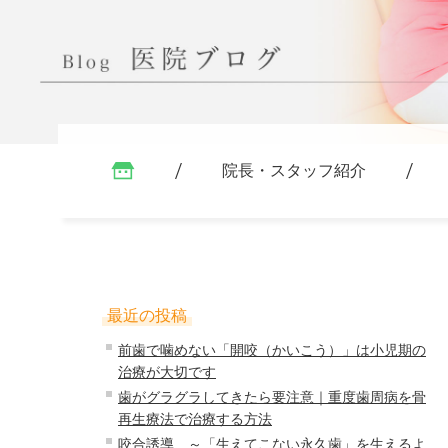
院長・スタッフ紹介
最近の投稿
前歯で噛めない「開咬（かいこう）」は小児期の
治療が大切です
歯がグラグラしてきたら要注意｜重度歯周病を骨
再生療法で治療する方法
咬合誘導 ～「生えてこない永久歯」を生えるよ