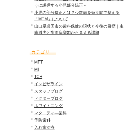
うに誘導する小児部分矯正～
小児の部分矯正とは？少数歯を短期間で整える
「MTM」について
山口県岩国市の歯科保健の現状と今後の目標｜虫
歯減少と歯周病増加から見える課題
カテゴリー
MFT
MI
TCH
インビザライン
スタッフブログ
ドクターブログ
ホワイトニング
マタニティ―歯科
予防歯科
入れ歯治療