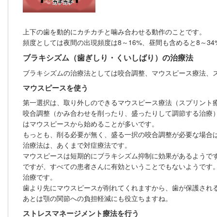
上下の歯を動的にカチカチと噛み合わせる動作のことです。
頻度としては夜間の出現頻度は8～16%、昼間も含めると8～3
ブラキシズム（歯ぎしり・くいしばり）の治療法
ブラキシズムの治療法としては咬合調整、マウスピース療法、
マウスピースを使う
第一選択は、取り外しのできるマウスピース療法（スプリント
咬合調整（かみ合わせを削ったり、盛ったりして調節する治療
はマウスピースから始めることが多いです。
もっとも、削る必要が無く、盛る一択の咬合調整が必要な場合
治療法は、あくまで
対症療法
です。
マウスピースは短期的にブラキシズム抑制に効果があるようで
ですが、すべての患者さんに有効ということでもないようです
治療です。
歯より先にマウスピースが削れてくれますから、歯が保護され
あとは顎の関節への負担軽減にも役立ちますね。
ストレスマネージメント療法を行う