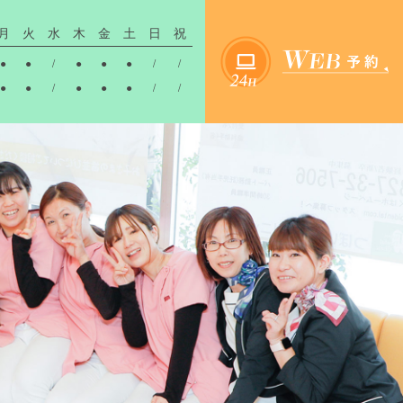
月
火
水
木
金
土
日
祝
●
●
/
●
●
●
/
/
●
●
/
●
●
●
/
/