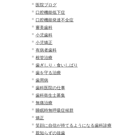
医院ブログ
口腔機能低下症
口腔機能発達不全症
審美歯科
小児歯科
小児矯正
有病者歯科
根管治療
歯ぎしり・食いしばり
歯を守る治療
歯周病
歯科医院の仕事
歯科衛生士募集
無痛治療
睡眠時無呼吸症候群
矯正
笑顔に自信が持てるようになる歯科診療
親知らずの抜歯