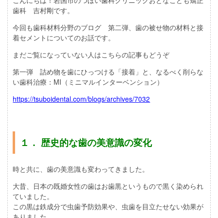
歯科 吉村剛です。
今回も歯科材料分野のブログ 第二弾、歯の被せ物の材料と接
着セメントについてのお話です。
まだご覧になっていない人はこちらの記事もどうぞ
第一弾 詰め物を歯にひっつける「接着」と、なるべく削らな
い歯科治療：MI（ミニマルインターベンション）
https://tsuboidental.com/blogs/archives/7032
１． 歴史的な歯の美意識の変化
時と共に、歯の美意識も変わってきました。
大昔、日本の既婚女性の歯はお歯黒というもので黒く染められ
ていました。
この黒は鉄成分で虫歯予防効果や、虫歯を目立たせない効果が
ありました。