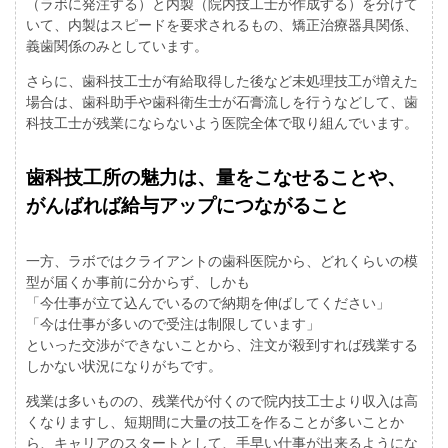
（ラボに発注する）と内製（院内技工士が作成する）を分けて
いて、内製はスピードを要求されるもの、矯正治療器具関係、
義歯関係のみとしています。
さらに、歯科技工士が有給取得した後など未処理技工が増えた
場合は、歯科助手や歯科衛生士が石膏流しを行うなどして、歯
科技工士が残業にならないよう医院全体で取り組んでいます。
歯科技工所の魅力は、量をこなせることや、
がんばれば給与アップにつながること
一方、ラボではクライアントの歯科医院から、どれくらいの模
型が届くか事前に分からず、しかも
「今仕事が立て込んでいるので納期を伸ばしてください」
「今は仕事が多いので受注は制限しています」
といった交渉ができないことから、注文が殺到すれば残業する
しかない状況になりがちです。
残業は多いものの、残業代が付くので院内技工士より収入は高
くなりますし、短期間に大量の技工を作ることが多いことか
ら、キャリアのスタートとして、手早い仕事が出来るようにな