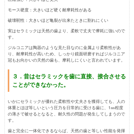
モース硬度：大きいほど硬く耐摩耗性がある
破壊靭性：大きいほど亀裂が出来たときに割れにくい
実はセラミックは天然の歯より、柔軟で丈夫で摩耗に強いので
す。
ジルコニアは陶器のような見た目なのに金属より柔軟性があ
り、耐摩耗性が高いため、しっかり鏡面研磨すればジルコニア
冠もお向かいの天然の歯も、摩耗しにくいと言われています。
３．昔はセラミックを歯に直接、接合させる
ことができなかった。
いかにセラミックが優れた柔軟性や丈夫さを獲得しても、人の
体重とほぼ等しいという圧力を日常的に受ける歯に、1㎜程度
の薄さで被せるとなると、耐久性の問題が発生してしまうので
す。
歯と完全に一体化できるならば、天然の歯と等しい性能を発揮