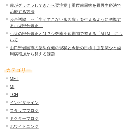
歯がグラグラしてきたら要注意｜重度歯周病を骨再生療法で
治療する方法
咬合誘導 ～「生えてこない永久歯」を生えるように誘導す
る小児部分矯正～
小児の部分矯正とは？少数歯を短期間で整える「MTM」につ
いて
山口県岩国市の歯科保健の現状と今後の目標｜虫歯減少と歯
周病増加から見える課題
カテゴリー
MFT
MI
TCH
インビザライン
スタッフブログ
ドクターブログ
ホワイトニング