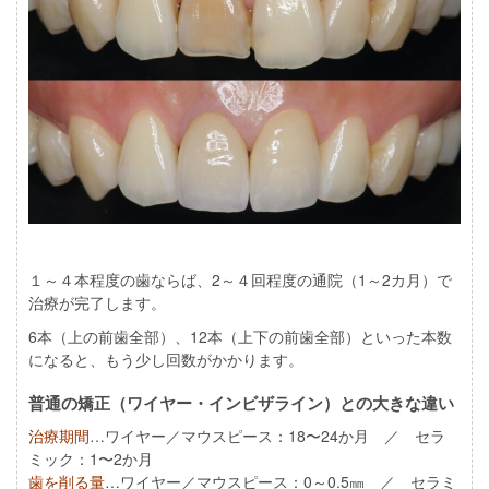
１～４本程度の歯ならば、2～４回程度の通院（1～2カ月）で
治療が完了します。
6本（上の前歯全部）、12本（上下の前歯全部）といった本数
になると、もう少し回数がかかります。
普通の矯正（ワイヤー・インビザライン）との大きな違い
治療期間
…ワイヤー／マウスピース：18〜24か月 ／ セラ
ミック：1〜2か月
歯を削る量
…ワイヤー／マウスピース：0～0.5㎜ ／ セラミ