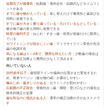
短期完了が最優先
：転勤族・海外赴任・結婚式などタイムリミ
ットがある
すでに被せ物が入っている
：差し替えだけで審美性と歯並びを
同時に改善できる
すでに歯が大きく擦り減っている・欠けているなどしている
：
被せ物で歯の形も同時に改善できる
軽度の歯列不正
：ねじれ・すきっ歯・前突が前歯だけに限局し
ている
ホワイトニングが効きにくい歯
：テトラサイクリン変色や失活
歯の色調不良
気になる歯は１～2本で、費用を抑えたい方：
少数歯の場合は
通常の矯正治療より費用が少なくて済みます。
向いていない人
20代前半以下
：歯頚部ラインや歯肉の位置がまだ変化するた
め、将来マージン（被せ物の縁）が露出しやすい
噛みしめ・歯ぎしりがある
：セラミックが割れやすい
広範囲の不正咬合
：骨格性出っ歯・開咬・受け口などの場合は
根本的矯正が必要
歯を削るのに抵抗がある人
：通常の矯正治療の方がおススメで
す