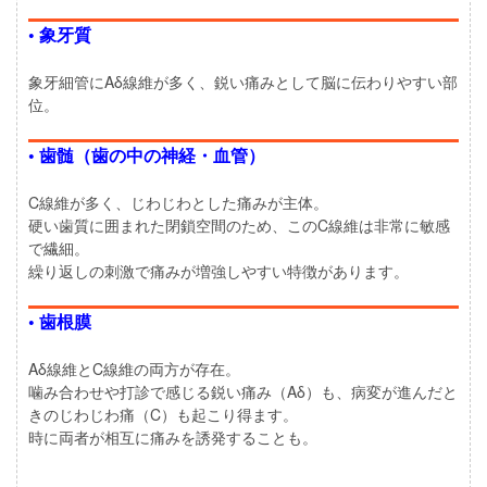
• 象牙質
象牙細管にAδ線維が多く、鋭い痛みとして脳に伝わりやすい部
位。
• 歯髄（歯の中の神経・血管）
C線維が多く、じわじわとした痛みが主体。
硬い歯質に囲まれた閉鎖空間のため、このC線維は非常に敏感
で繊細。
繰り返しの刺激で痛みが増強しやすい特徴があります。
• 歯根膜
Aδ線維とC線維の両方が存在。
噛み合わせや打診で感じる鋭い痛み（Aδ）も、病変が進んだと
きのじわじわ痛（C）も起こり得ます。
時に両者が相互に痛みを誘発することも。