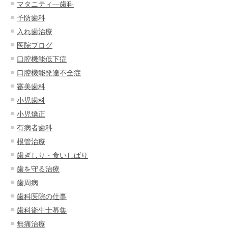
マタニティ―歯科
予防歯科
入れ歯治療
医院ブログ
口腔機能低下症
口腔機能発達不全症
審美歯科
小児歯科
小児矯正
有病者歯科
根管治療
歯ぎしり・食いしばり
歯を守る治療
歯周病
歯科医院の仕事
歯科衛生士募集
無痛治療