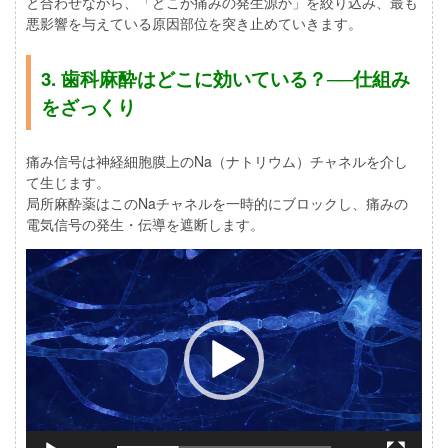
と合わせながら、「どこが痛みの発生源か」を絞り込み、最も
悪影響を与えている原因部位を突き止めていきます。
3. 歯科麻酔はどこに効いている？──仕組み
をざっくり
痛み信号は神経細胞膜上のNa（ナトリウム）チャネルを介し
て生じます。
局所麻酔薬はこのNaチャネルを一時的にブロックし、痛みの
電気信号の発生・伝導を遮断します。
動
画
プ
レ
ー
ヤ
ー