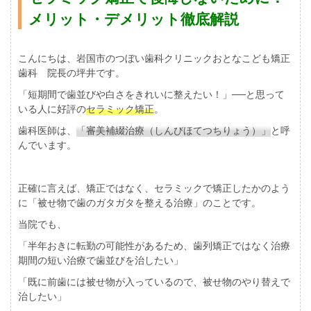
メリット・デメリット徹底解説
こんにちは、岩国市のつぼい歯科クリニックおとなこども矯正
歯科 院長の坪井です。
「短期間で歯並びや白さをきれいに整えたい！」──と思って
いる人に好評の
セラミック矯正
。
歯科医師は、
「審美補綴治療（しんびほてつちりょう）」
と呼
んでいます。
正確に言えば、矯正ではなく、セラミックで矯正したかのよう
に「被せ物で歯のガタガタを整える治療」のことです。
当院でも、
「半年おきに転勤の可能性があるため、歯列矯正ではなく治療
期間の短い治療で歯並びを治したい」
「既に前歯には被せ物が入っているので、被せ物のやり替えで
治したい」