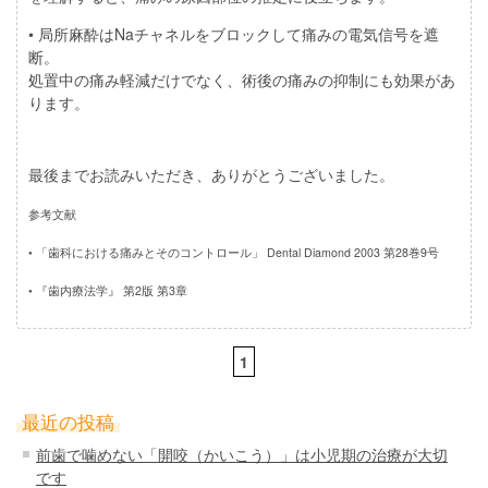
• 局所麻酔はNaチャネルをブロックして痛みの電気信号を遮
断。
処置中の痛み軽減だけでなく、術後の痛みの抑制にも効果があ
ります。
最後までお読みいただき、ありがとうございました。
参考文献
• 「歯科における痛みとそのコントロール」 Dental Diamond 2003 第28巻9号
• 『歯内療法学』 第2版 第3章
1
最近の投稿
前歯で噛めない「開咬（かいこう）」は小児期の治療が大切
です