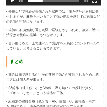
00:00
00:08
• 外傷などで神経が損傷された状態では、痛み信号が過剰に発
生しますが、麻酔を用いることで強い痛みを感じずに歯髄など
の処置が可能になります。
• 歯髄の痛みは繰り返し刺激で増強しやすいため、無痛に近い
治療は術後痛の軽減にもつながります。
• 言い換えると、上で述べた**“変調”を人為的にコントロール**
している、と考えることもできます。
まとめ
• 痛みは脳で感じるが、その前段で強さが変調されるため、感
じ方には個人差が出ます。
• Aδ線維（速く鋭い）とC線維（遅く鈍い）の役割分担が、
「ズキン→じわー」という歯痛の正体。
• 組織別の線維分布（象牙質＝Aδ、歯髄＝C、歯根膜＝両方）
を理解すると、痛みの原因部位の推定に役立ちます。