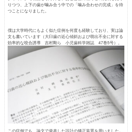
りつつ、上下の歯が噛み合う中での「噛み合わせの完成」を待
つことになりました。
僕は大学時代にもよく似た症例を何度も経験しており、実は論
文も書いています（大臼歯の近心傾斜および萌出不全に対する
効率的な咬合誘導 吉村剛ら 小児歯科学雑誌 47巻5号）。
この症例でも、論文で発表した設計の矯正装置を用いました。