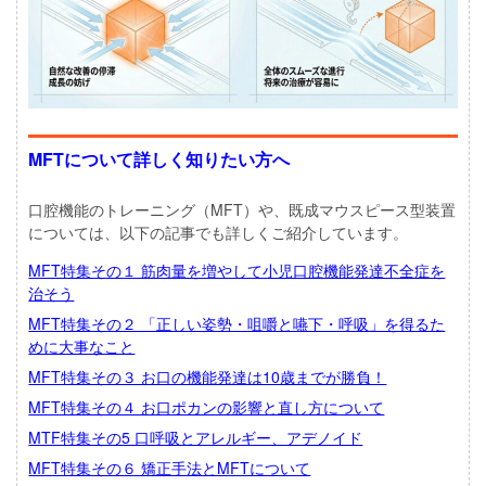
MFTについて詳しく知りたい方へ
口腔機能のトレーニング（MFT）や、既成マウスピース型装置
については、以下の記事でも詳しくご紹介しています。
MFT特集その１ 筋肉量を増やして小児口腔機能発達不全症を
治そう
MFT特集その２ 「正しい姿勢・咀嚼と嚥下・呼吸」を得るた
めに大事なこと
MFT特集その３ お口の機能発達は10歳までが勝負！
MFT特集その４ お口ポカンの影響と直し方について
MTF特集その5 口呼吸とアレルギー、アデノイド
MFT特集その６ 矯正手法とMFTについて