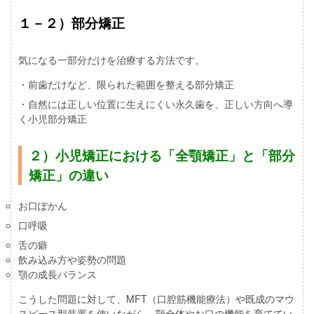
１－２）部分矯正
気になる一部分だけを治療する方法です。
・前歯だけなど、限られた範囲を整える部分矯正
・自然には正しい位置に生えにくい永久歯を、正しい方向へ導
く小児部分矯正
２）小児矯正における「全顎矯正」と「部分
矯正」の違い
お口ぽかん
口呼吸
舌の癖
飲み込み方や姿勢の問題
顎の成長バランス
こうした問題に対して、MFT（口腔筋機能療法）や既成のマウ
スピース型装置を使いながら、顎全体やお口の機能を育ててい