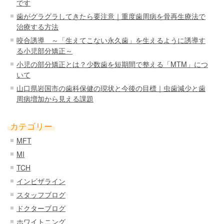
です
歯がグラグラしてきたら要注意｜重度歯周病を骨再生療法で
治療する方法
咬合誘導 ～「生えてこない永久歯」を生えるように誘導す
る小児部分矯正～
小児の部分矯正とは？少数歯を短期間で整える「MTM」につ
いて
山口県岩国市の歯科保健の現状と今後の目標｜虫歯減少と歯
周病増加から見える課題
カテゴリー
MFT
MI
TCH
インビザライン
スタッフブログ
ドクターブログ
ホワイトニング