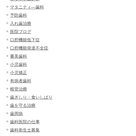
マタニティ―歯科
予防歯科
入れ歯治療
医院ブログ
口腔機能低下症
口腔機能発達不全症
審美歯科
小児歯科
小児矯正
有病者歯科
根管治療
歯ぎしり・食いしばり
歯を守る治療
歯周病
歯科医院の仕事
歯科衛生士募集