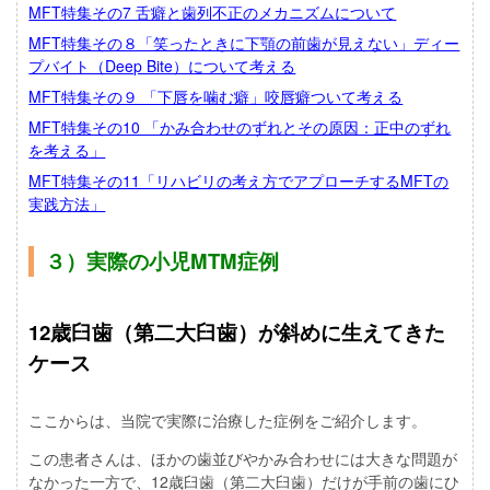
MFT特集その7 舌癖と歯列不正のメカニズムについて
MFT特集その８「笑ったときに下顎の前歯が見えない」ディー
プバイト（Deep Bite）について考える
MFT特集その９ 「下唇を噛む癖」咬唇癖ついて考える
MFT特集その10 「かみ合わせのずれとその原因：正中のずれ
を考える」
MFT特集その11「リハビリの考え方でアプローチするMFTの
実践方法」
３）実際の小児MTM症例
12歳臼歯（第二大臼歯）が斜めに生えてきた
ケース
ここからは、当院で実際に治療した症例をご紹介します。
この患者さんは、ほかの歯並びやかみ合わせには大きな問題が
なかった一方で、12歳臼歯（第二大臼歯）だけが手前の歯にひ