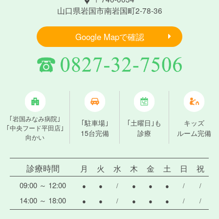
山口県岩国市南岩国町2-78-36
Google Mapで確認
｢岩国みなみ病院｣
｢駐車場｣
｢土曜日｣も
キッズ
｢中央フード平田店｣
15台完備
診療
ルーム完備
向かい
診療時間
月
火
水
木
金
土
日
祝
09:00 ～ 12:00
●
●
/
●
●
●
/
/
14:00 ～ 18:00
●
●
/
●
●
●
/
/