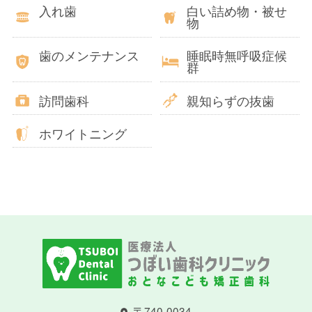
入れ歯
白い詰め物・被せ
物
歯のメンテナンス
睡眠時無呼吸症候
群
訪問歯科
親知らずの抜歯
ホワイトニング
〒740-0034